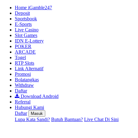
Home iGamble247
Deposit
Sportsbook
E-Sports
Live Casino
Slot Games
IDN E-Lottery
POKER
ARCADE
Togel
RTP Slots
Link Alternatif
Promosi
Bolatangkas
Withdraw
Daftar
Download Android
Referral
Hubungi Kami
Daftar
Masuk
Lupa Kata Sandi?
Butuh Bantuan?
Live Chat Di Sini