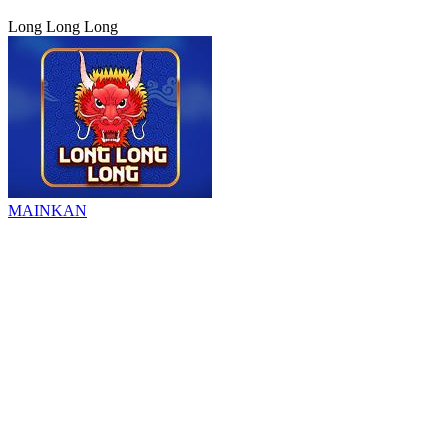
Long Long Long
MAINKAN