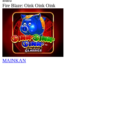
Baru
Fire Blaze: Oink Oink Oink
MAINKAN