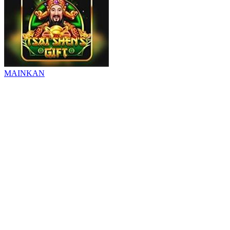
MAINKAN