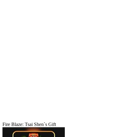
Fire Blaze: Tsai Shen`s Gift