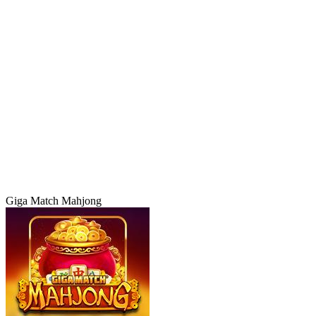
Giga Match Mahjong