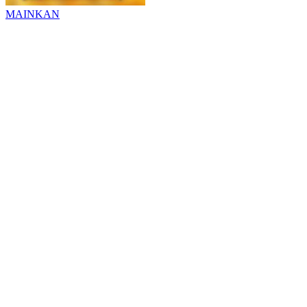
MAINKAN