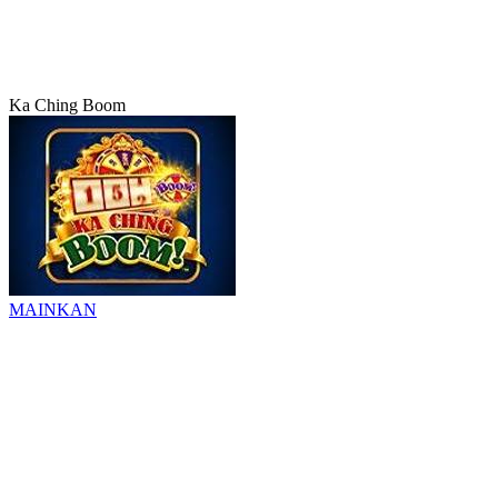
Ka Ching Boom
MAINKAN