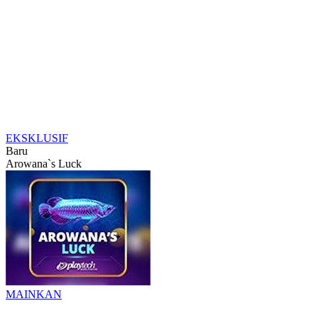
EKSKLUSIF
Baru
Arowana`s Luck
MAINKAN