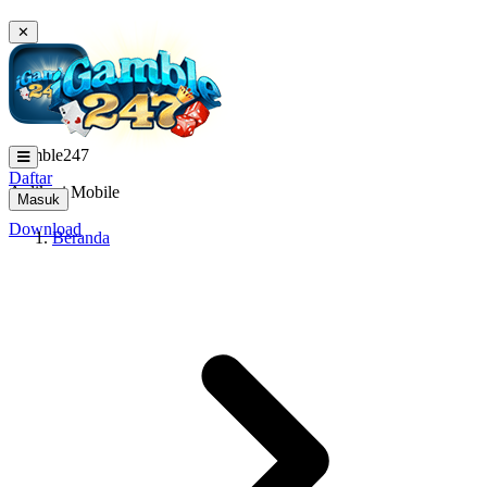
✕
igamble247
Daftar
Aplikasi Mobile
Masuk
Download
Beranda