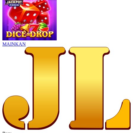
MAINKAN