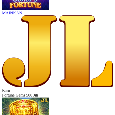
MAINKAN
Baru
Fortune Gems 500 Jili