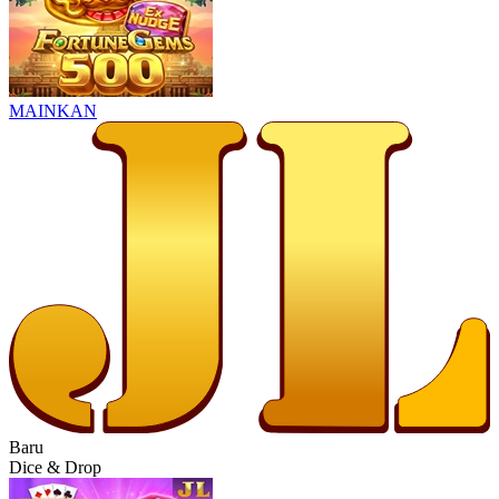
MAINKAN
Baru
Dice & Drop