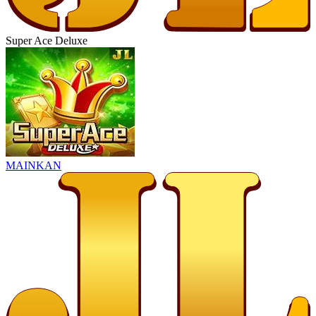
Super Ace Deluxe
MAINKAN