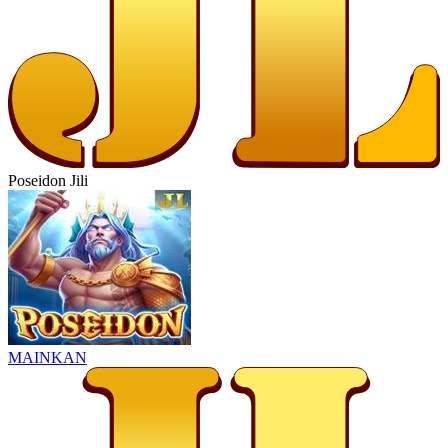
Poseidon Jili
MAINKAN