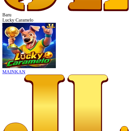
Baru
Lucky Caramelo
MAINKAN