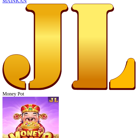
MAINKAN
Money Pot