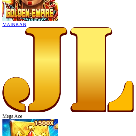
MAINKAN
Mega Ace