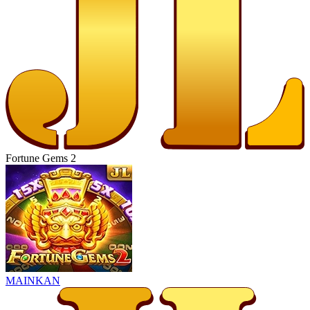
Fortune Gems 2
MAINKAN