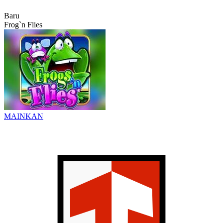
Baru
Frog`n Flies
MAINKAN