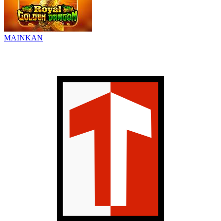
MAINKAN