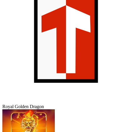
Royal Golden Dragon