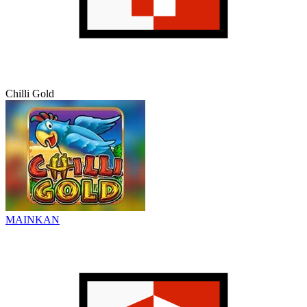
Chilli Gold
MAINKAN