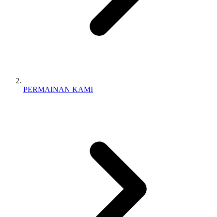
PERMAINAN KAMI