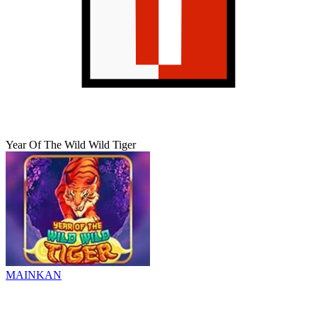
Year Of The Wild Wild Tiger
MAINKAN