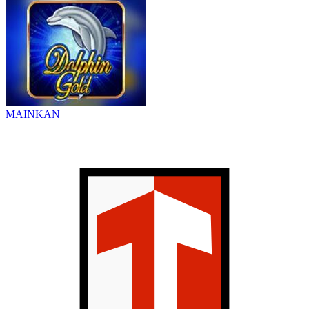
MAINKAN