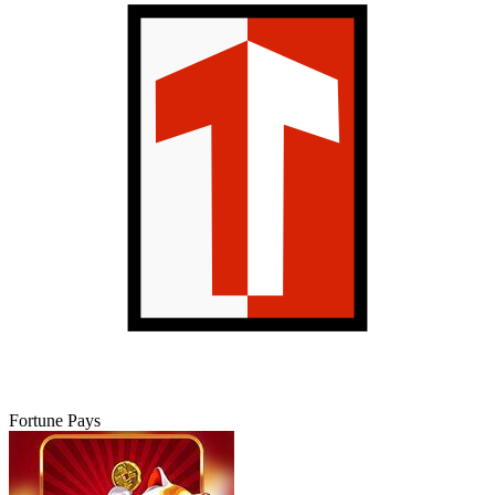
Fortune Pays