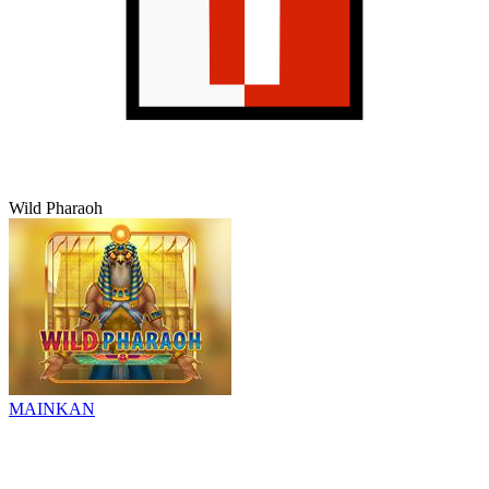
Wild Pharaoh
MAINKAN