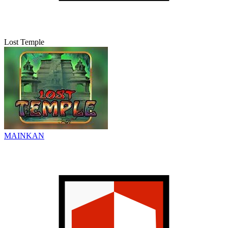
Lost Temple
MAINKAN