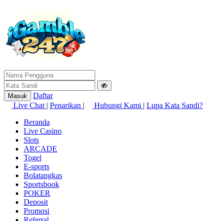
Daftar
Masuk
Live Chat
|
Penarikan
|
Hubungi Kami
|
Lupa Kata Sandi?
Beranda
Live Casino
Slots
ARCADE
Togel
E-sports
Bolatangkas
Sportsbook
POKER
Deposit
Promosi
Referral