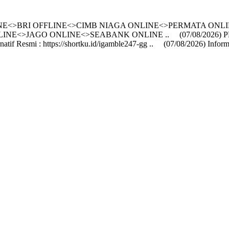
INE<>BRI OFFLINE<>CIMB NIAGA ONLINE<>PERMATA ON
NLINE<>JAGO ONLINE<>SEABANK ONLINE ..
(07/08/2026)
P
rnatif Resmi : https://shortku.id/igamble247-gg ..
(07/08/2026)
Inform