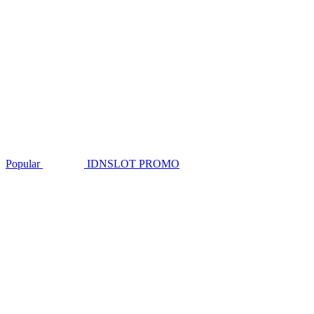
Popular
IDNSLOT
PROMO